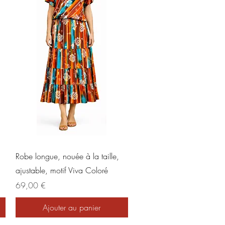
Aperçu rapide
Robe longue, nouée à la taille,
ajustable, motif Viva Coloré
Prix
69,00 €
Ajouter au panier