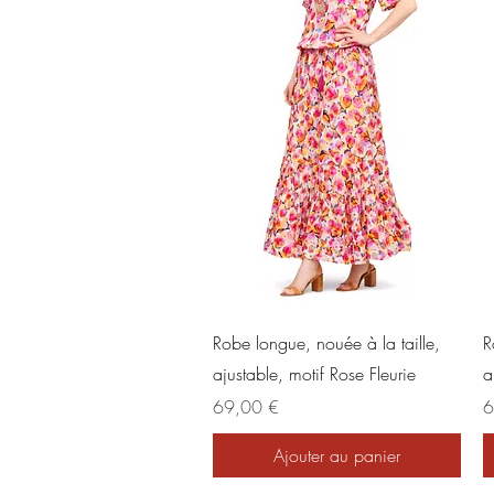
Aperçu rapide
Robe longue, nouée à la taille,
R
ajustable, motif Rose Fleurie
a
Prix
Pr
69,00 €
6
Ajouter au panier