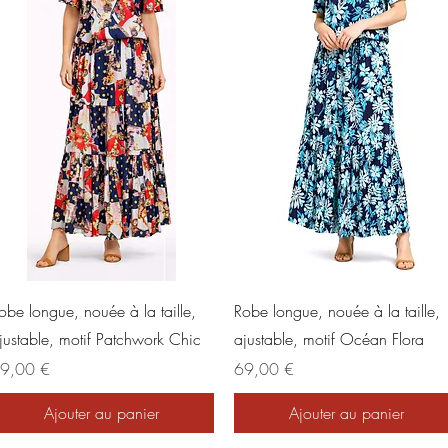
Aperçu rapide
Aperçu rapide
obe longue, nouée à la taille,
Robe longue, nouée à la taille,
justable, motif Patchwork Chic
ajustable, motif Océan Flora
ix
Prix
9,00 €
69,00 €
Ajouter au panier
Ajouter au panier